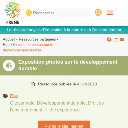
Search
for:
Le réseau français d’éducation à la nature et à l’environnement
Accueil
•
Ressources partagées
•
Eau
•
Exposition photos sur le
développement durable
Exposition photos sur le développement
durable
Ressource publiée le
4 juin 2013
Eau
Citoyenneté
,
Développement durable
,
Droit de
l'environnement
,
Fiche expérience
Visiter le site Internet