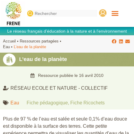
Search
for:
Le réseau français d’éducation à la nature et à l’environnement
Accueil
•
Ressources partagées
•
Eau
•
L’eau de la planète
L’eau de la planète
Ressource publiée le
16 avril 2010
RÉSEAU ECOLE ET NATURE - COLLECTIF
Eau
Fiche pédagogique
,
Fiche Ricochets
Plus de 97 % de l’eau est salée et seule 0,1% d’eau douce
est disponible à la surface des terres. Cette petite
expérience permettra de visualiser les quantités d’eau de la