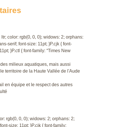
taires
ltr; color: rgb(0, 0, 0); widows: 2; orphans:
ns-serif; font-size: 11pt; }P.cjk { font-
 11pt; }P.ctl { font-family: “Times New
é des milieux aquatiques, mais aussi
le territoire de la Haute Vallée de l'Aude
ail en équipe et le respect des autres
ulté
or: rgb(0, 0, 0); widows: 2; orphans: 2;
font-size: 11pt; }P.cjk { font-family: