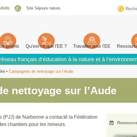
Search
 d'info
Site Séjours nature
for:
os projets
Qu'est-ce que l'EE ?
Travailler pour l'EE
Ressourc
réseau français d’éducation à la nature et à l’environne
ité
•
Campagnes de nettoyage sur l’Aude
e nettoyage sur l’Aude
se (PJJ) de Narbonne a contacté la Fédération
Ressource
des chantiers pour les mineurs.