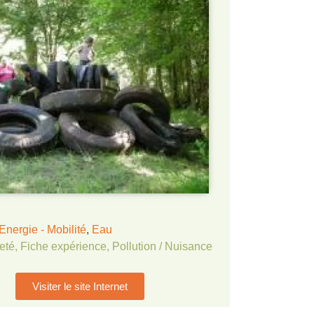
Energie - Mobilité
,
Eau
eté
,
Fiche expérience
,
Pollution / Nuisance
Visiter le site Internet