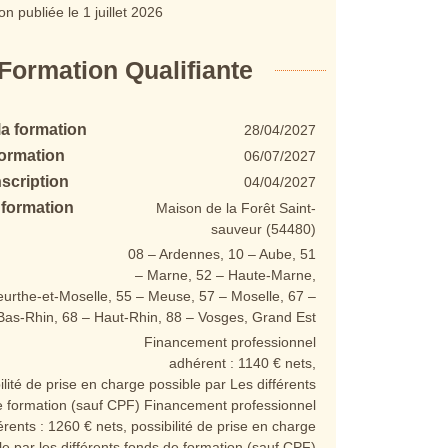
on publiée le
1 juillet 2026
Formation Qualifiante
la formation
28/04/2027
formation
06/07/2027
nscription
04/04/2027
 formation
Maison de la Forêt Saint-
sauveur (54480)
08 – Ardennes
,
10 – Aube
,
51
– Marne
,
52 – Haute-Marne
,
urthe-et-Moselle
,
55 – Meuse
,
57 – Moselle
,
67 –
Bas-Rhin
,
68 – Haut-Rhin
,
88 – Vosges
,
Grand Est
Financement professionnel
adhérent : 1140 € nets,
ilité de prise en charge possible par Les différents
e formation (sauf CPF) Financement professionnel
ents : 1260 € nets, possibilité de prise en charge
le par les différents fonds de formation (sauf CPF)