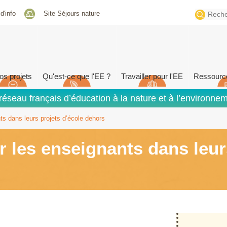
Search
 d'info
Site Séjours nature
for:
os projets
Qu'est-ce que l'EE ?
Travailler pour l'EE
Ressourc
réseau français d’éducation à la nature et à l’environne
s dans leurs projets d’école dehors
les enseignants dans leurs