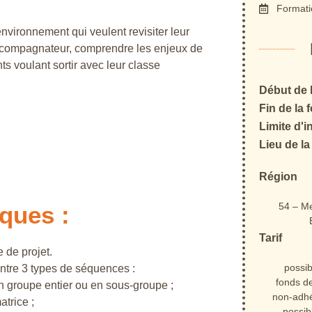
Formati
nvironnement qui veulent revisiter leur
d’accompagnateur, comprendre les enjeux de
s voulant sortir avec leur classe
Début de 
Fin de la 
Limite d'i
Lieu de la
Région
54 – Me
ques :
Tarif
 de projet.
possib
entre 3 types de séquences :
fonds d
en groupe entier ou en sous-groupe ;
non-adhér
atrice ;
possib