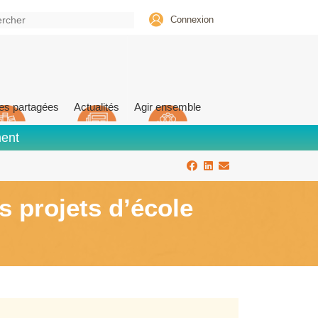
Connexion
es partagées
Actualités
Agir ensemble
ment
 projets d’école