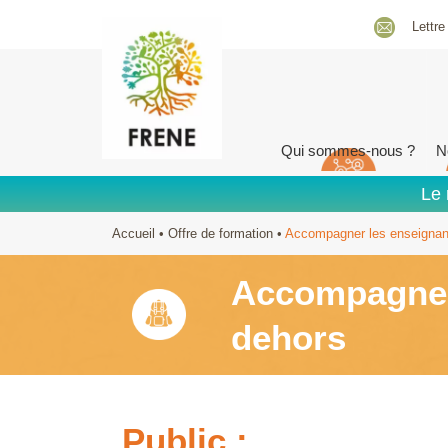
Lettre
Qui sommes-nous ?
N
Le 
Accueil
•
Offre de formation
•
Accompagner les enseignant
Accompagner 
dehors
Public :