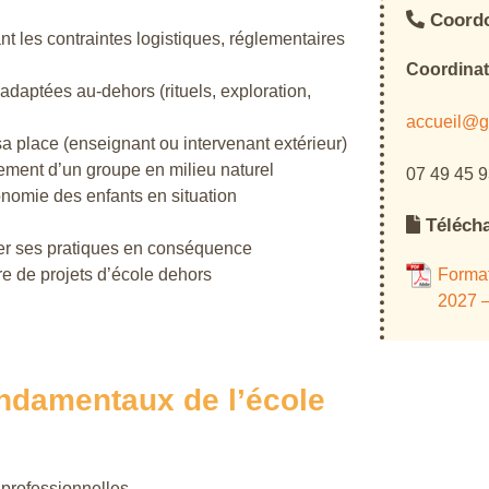
Coord
t les contraintes logistiques, réglementaires
Coordinat
daptées au-dehors (rituels, exploration,
accueil@g
sa place (enseignant ou intervenant extérieur)
ement d’un groupe en milieu naturel
07 49 45 9
onomie des enfants en situation
Téléch
ter ses pratiques en conséquence
vre de projets d’école dehors
Formati
2027 
ondamentaux de l’école
 professionnelles