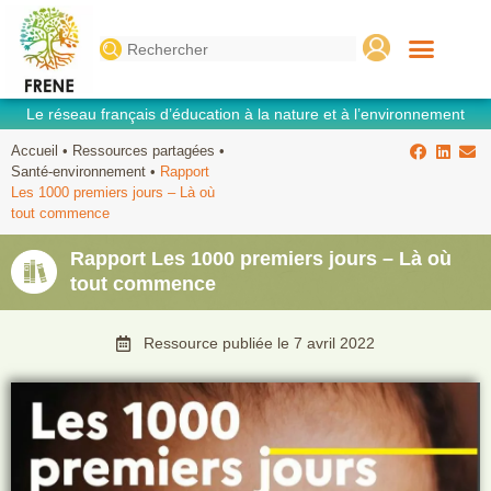
Search
for:
Le réseau français d’éducation à la nature et à l’environnement
Accueil
•
Ressources partagées
•
Santé-environnement
•
Rapport
Les 1000 premiers jours – Là où
tout commence
Rapport Les 1000 premiers jours – Là où
tout commence
Ressource publiée le
7 avril 2022