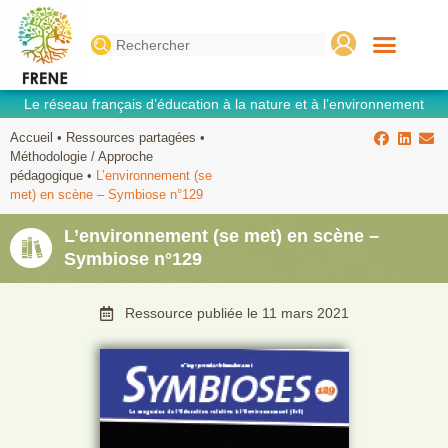
Search
for:
Le réseau français d’éducation à la nature et à l’environnement
Accueil
•
Ressources partagées
•
Méthodologie / Approche
pédagogique
•
L’environnement (se
met) en scène – Symbiose n°129
L’environnement (se met) en scène –
Symbiose n°129
Ressource publiée le
11 mars 2021