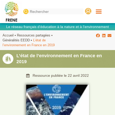
Search
for:
Le réseau français d’éducation à la nature et à l’environnement
Accueil
•
Ressources partagées
•
Généralités EEDD
•
L’état de
l’environnement en France en 2019
L’état de l’environnement en France en
2019
Ressource publiée le
22 avril 2022