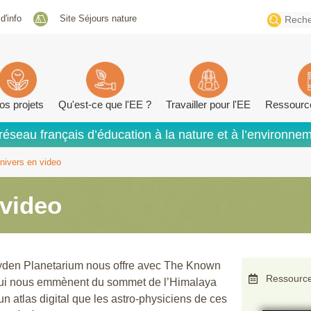
Search
 d'info
Site Séjours nature
for:
os projets
Qu'est-ce que l'EE ?
Travailler pour l'EE
Ressourc
réseau français d’éducation à la nature et à l’environne
nivers en video
 video
ayden Planetarium nous offre avec The Known
Ressource
 qui nous emmènent du sommet de l’Himalaya
’un atlas digital que les astro-physiciens de ces