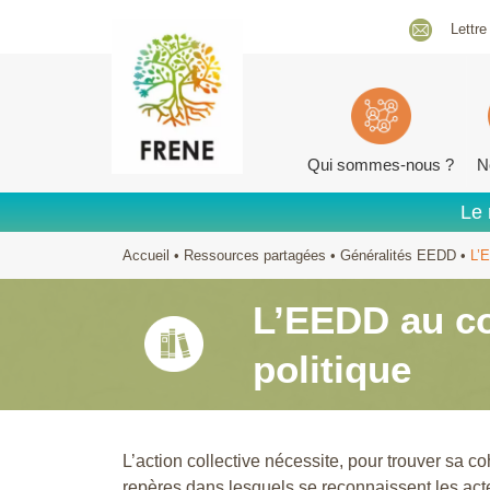
Lettre
Qui sommes-nous ?
N
Le 
Accueil
•
Ressources partagées
•
Généralités EEDD
•
L’E
L’EEDD au co
politique
L’action collective nécessite, pour trouver sa 
repères dans lesquels se reconnaissent les ac