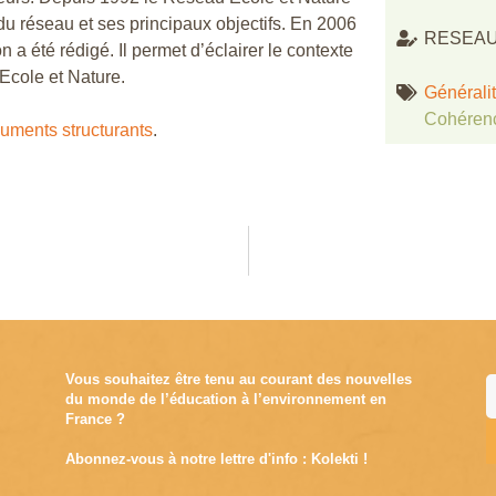
 du réseau et ses principaux objectifs. En 2006
RESEAU
n a été rédigé. Il permet d’éclairer le contexte
Ecole et Nature.
Général
Cohéren
uments structurants
.
Vous souhaitez être tenu au courant des nouvelles
du monde de l’éducation à l’environnement en
France ?
Abonnez-vous à notre lettre d'info : Kolekti !
A