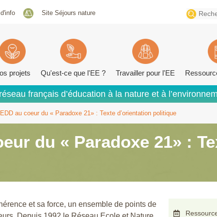
Search
 d'info
Site Séjours nature
for:
os projets
Qu'est-ce que l'EE ?
Travailler pour l'EE
Ressourc
réseau français d’éducation à la nature et à l’environne
EDD au coeur du « Paradoxe 21» : Texte d’orientation politique
eur du « Paradoxe 21» : Tex
cohérence et sa force, un ensemble de points de
Ressource
teurs. Depuis 1992 le Réseau Ecole et Nature