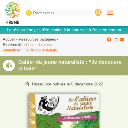
Search
for:
Le réseau français d’éducation à la nature et à l’environnement
Accueil
•
Ressources partagées
•
Biodiversité
•
Cahier du jeune
naturaliste : “Je découvre la haie”
Cahier du jeune naturaliste : “Je découvre
la haie”
Ressource publiée le
5 décembre 2022