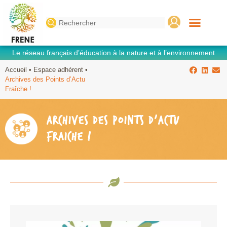
Search
for:
Le réseau français d’éducation à la nature et à l’environnement
Accueil
•
Espace adhérent
•
Archives des Points d’Actu
Fraîche !
ARCHIVES DES POINTS D’ACTU
FRAÎCHE !