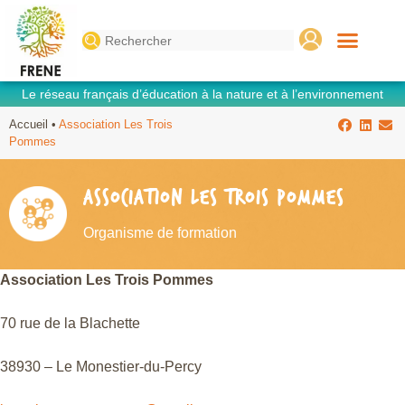
Search
for:
Le réseau français d’éducation à la nature et à l’environnement
Accueil
•
Association Les Trois
Pommes
ASSOCIATION LES TROIS POMMES
Organisme de formation
Association Les Trois Pommes
70 rue de la Blachette
38930 – Le Monestier-du-Percy