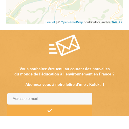
Leaflet
| ©
OpenStreetMap
contributors and ©
CARTO
Vous souhaitez être tenu au courant des nouvelles
du monde de l’éducation à l’environnement en France ?
Abonnez-vous à notre lettre d'info : Kolekti !
Alternative: