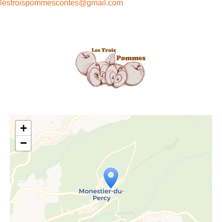
lestroispommescontes@gmail.com
+
−
Travelers' Map is loading...
If you see this after your page is
loaded completely, leafletJS files are
missing.