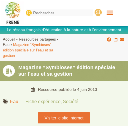
Search
for:
Le réseau français d’éducation à la nature et à l’environnement
Accueil
•
Ressources partagées
•
Eau
•
Magazine “Symbioses”
édition spéciale sur l’eau et sa
gestion
Magazine “Symbioses” édition spéciale
sur l’eau et sa gestion
Ressource publiée le
4 juin 2013
Eau
Fiche expérience
,
Société
Visiter le site Internet