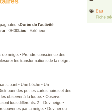
taires
Eau
Fiche pé
mpagnateurs
Durée de l’activité
:
eur
: 0H00
Lieu
: Extérieur
ons de neige. • Prendre conscience des
surer les transformations de la neige .
participant • Une bêche • Un
Distribuer des petites cartes noires et des
 les observer à la loupe. • Observer
 sont tous différents. 2 – Devineige •
recouvertes par la neige. • Deviner ou