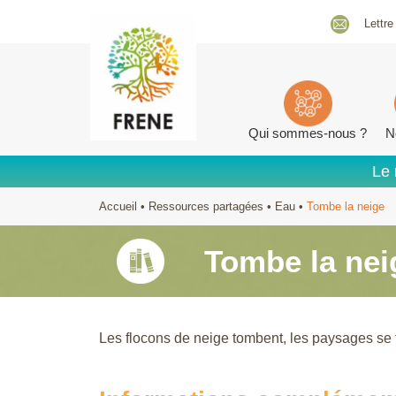
Lettre
Qui sommes-nous ?
N
Le 
Accueil
•
Ressources partagées
•
Eau
•
Tombe la neige
Tombe la nei
Les flocons de neige tombent, les paysages se 