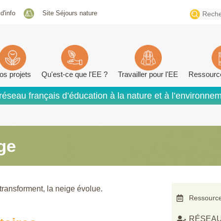
Search
 d'info
Site Séjours nature
for:
os projets
Qu'est-ce que l'EE ?
Travailler pour l'EE
Ressourc
réseau français d’éducation à la nature et à l’environne
ge
transforment, la neige évolue.
Ressource
RÉSEAU