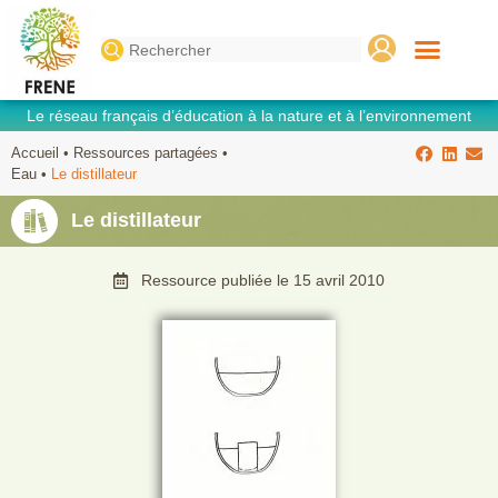
Search
for:
Le réseau français d’éducation à la nature et à l’environnement
Accueil
•
Ressources partagées
•
Eau
•
Le distillateur
Le distillateur
Ressource publiée le
15 avril 2010