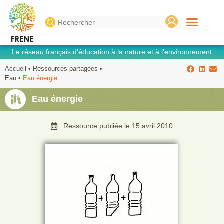
Search
for:
Le réseau français d’éducation à la nature et à l’environnement
Accueil
•
Ressources partagées
•
Eau
•
Eau énergie
Eau énergie
Ressource publiée le
15 avril 2010