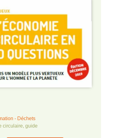
ation - Déchets
 circulaire
,
guide