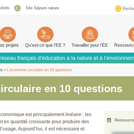
Search
 d'info
Site Séjours nature
for:
os projets
Qu'est-ce que l'EE ?
Travailler pour l'EE
Ressourc
réseau français d’éducation à la nature et à l’environne
ts
•
L’économie circulaire en 10 questions
irculaire en 10 questions
économique est principalement linéaire : les
Ressource
et en quantité croissante pour produire des
’usage. Aujourd’hui, il est nécessaire et