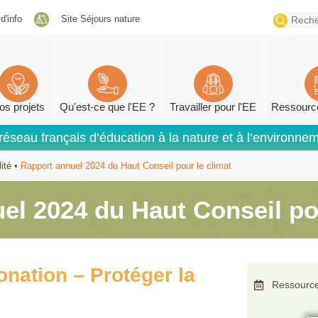
Search
 d'info
Site Séjours nature
for:
os projets
Qu'est-ce que l'EE ?
Travailler pour l'EE
Ressourc
réseau français d’éducation à la nature et à l’environne
ité
•
Rapport annuel 2024 du Haut Conseil pour le climat
el 2024 du Haut Conseil pou
onation – Protéger la
Ressource