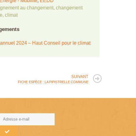
Energie - Mobilité
,
EEDD
gnement au changement
,
changement
ue
,
climat
gements
annuel 2024 – Haut Conseil pour le climat
SUIVANT
FICHE ESPÈCE : LA PIPISTRELLE COMMUNE