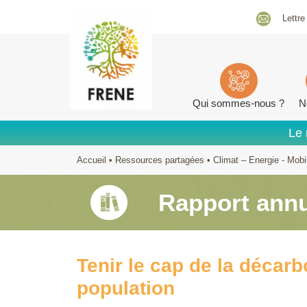
Lettre
Qui sommes-nous ?
N
Le 
Accueil
•
Ressources partagées
•
Climat – Energie - Mobil
Rapport annu
Tenir le cap de la décarb
population