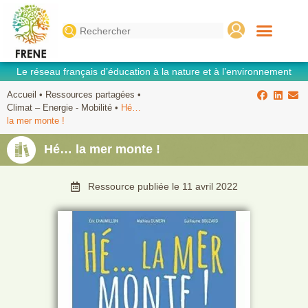
Search
for:
Le réseau français d’éducation à la nature et à l’environnement
Accueil
•
Ressources partagées
•
Climat – Energie - Mobilité
•
Hé…
la mer monte !
Hé… la mer monte !
Ressource publiée le
11 avril 2022