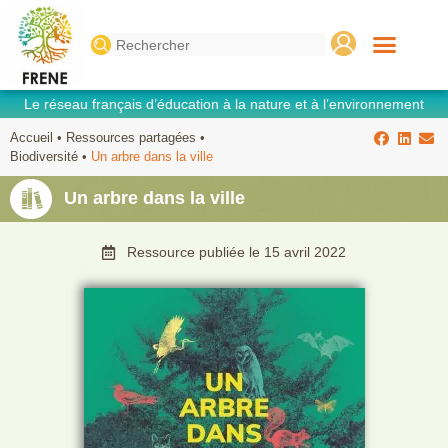
Search
for:
Le réseau français d’éducation à la nature et à l’environnement
Accueil
•
Ressources partagées
•
Biodiversité
•
Un arbre dans la ville
Un arbre dans la ville
Ressource publiée le
15 avril 2022