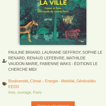
PAULINE BRIAND, LAURIANE GEFFROY, SOPHIE LE
RENARD, RENAUD LEFEBVRE, MATHILDE
VAUDON-MARIE, FABIENNE WAKS - ÉDITIONS LE
CHERCHE MIDI
Biodiversité
,
Climat – Energie - Mobilité
,
Généralités
EEDD
livre
,
ouvrage
,
Paris
Visiter le site Internet