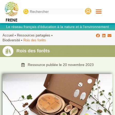
Search
for:
Le réseau français d’éducation à la nature et à l’environnement
Accueil
•
Ressources partagées
•
Biodiversité
•
Rois des forêts
Rois des forêts
Ressource publiée le
20 novembre 2023