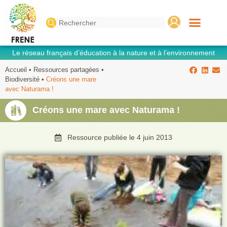
Search
for:
Le réseau français d’éducation à la nature et à l’environnement
Accueil
•
Ressources partagées
•
Biodiversité
•
Créons une mare
avec Naturama !
Créons une mare avec Naturama !
Ressource publiée le
4 juin 2013