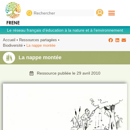
Search
for:
Le réseau français d’éducation à la nature et à l’environnement
Accueil
•
Ressources partagées
•
Biodiversité
•
La nappe montée
La nappe montée
Ressource publiée le
29 avril 2010