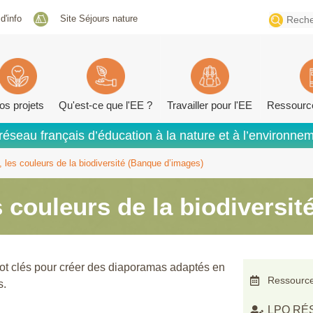
Search
 d'info
Site Séjours nature
for:
os projets
Qu'est-ce que l'EE ?
Travailler pour l'EE
Ressourc
réseau français d’éducation à la nature et à l’environne
 les couleurs de la biodiversité (Banque d’images)
s couleurs de la biodiversi
ot clés pour créer des diaporamas adaptés en
Ressource
s.
LPO RÉ