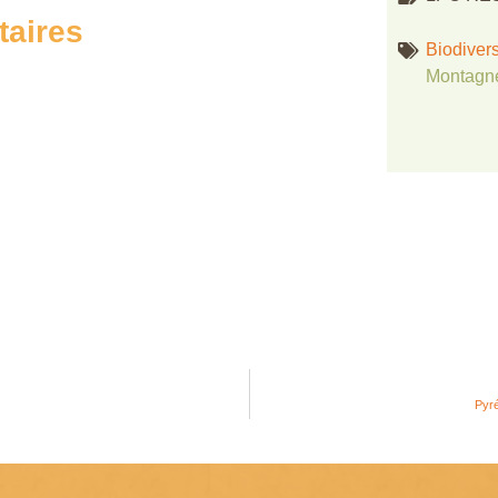
taires
Biodivers
Montagn
Pyré