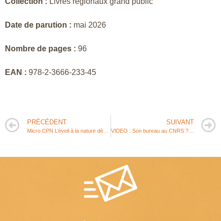
Collection :
Livres régionaux grand public
Date de parution :
mai 2026
Nombre de pages :
96
EAN :
978-2-3666-233-45
PRÉCÉDENT
SUIVANT
Micro CPN L’éveil à la nature dès le premier âge
VIDEO : Son bureau au CNRS ? Une GROTTE ! [ Métier insolite du CNRS Occitanie Ouest ]