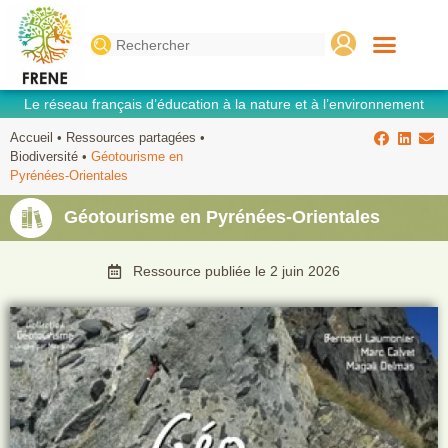
Search
for:
Le réseau français d’éducation à la nature et à l’environnement
Accueil
•
Ressources partagées
•
Biodiversité
•
Géotourisme en
Pyrénées-Orientales
Géotourisme en Pyrénées-Orientales
Ressource publiée le
2 juin 2026