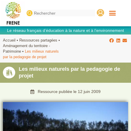
Search
for:
Le réseau français d’éducation à la nature et à l’environnement
Accueil
•
Ressources partagées
•
Aménagement du territoire -
Patrimoine
•
Les milieux naturels
par la pedagogie de projet
Les milieux naturels par la pedagogie de
projet
Ressource publiée le
12 juin 2009