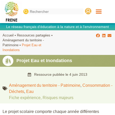
Search
for:
Le réseau français d’éducation à la nature et à l’environnement
Accueil
•
Ressources partagées
•
Aménagement du territoire -
Patrimoine
•
Projet Eau et
Inondations
Projet Eau et Inondations
Ressource publiée le
4 juin 2013
Aménagement du territoire - Patrimoine
,
Consommation -
Déchets
,
Eau
Fiche expérience
,
Risques majeurs
Le projet scolaire comporte chaque année différentes