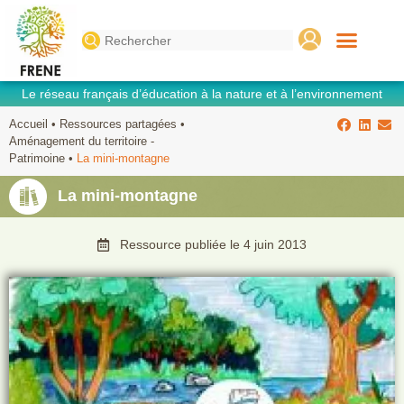
Search
for:
Le réseau français d’éducation à la nature et à l’environnement
Accueil
•
Ressources partagées
•
Aménagement du territoire -
Patrimoine
•
La mini-montagne
La mini-montagne
Ressource publiée le
4 juin 2013