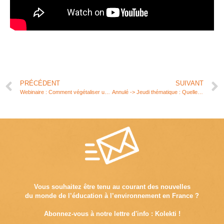
PRÉCÉDENT
SUIVANT
Webinaire : Comment végétaliser un mur ?
Annulé -> Jeudi thématique : Quelle EEDD pour les personnes en situation de handicap ?
Vous souhaitez être tenu au courant des nouvelles
du monde de l’éducation à l’environnement en France ?
Abonnez-vous à notre lettre d'info : Kolekti !