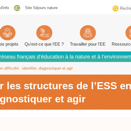
Search
 d'info
Site Séjours nature
for:
os projets
Qu'est-ce que l'EE ?
Travailler pour l'EE
Ressourc
réseau français d’éducation à la nature et à l’environne
ifficulté : identifier, diagnostiquer et agir
es structures de l’ESS en d
agnostiquer et agir