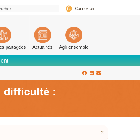
Connexion
es partagées
Actualités
Agir ensemble
ment
ifficulté :
×