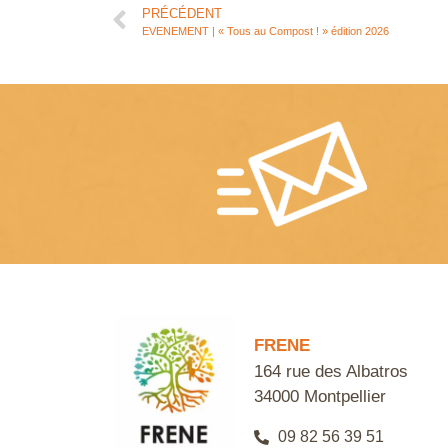
PRÉCÉDENT
EVENEMENT | « Tous au Compost ! » édition 2026
FRENE
164 rue des Albatros
34000 Montpellier
09 82 56 39 51