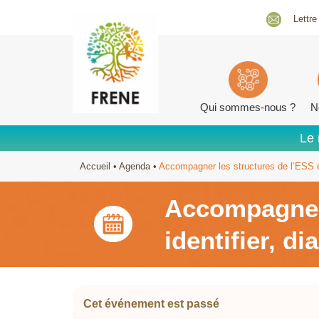
Lettre
Qui sommes-nous ?
N
Le 
Accueil
•
Agenda
•
Accompagner les structures de l’ESS en d
Accompagner l
identifier, di
Cet événement est passé