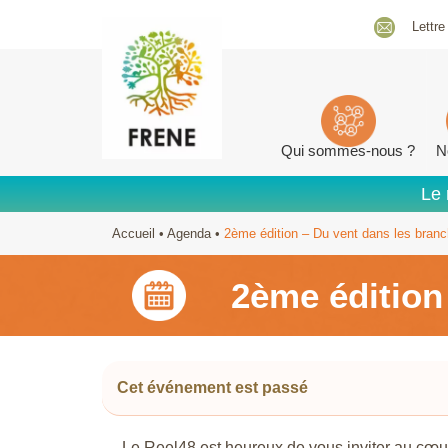
Lettre
Qui sommes-nous ?
N
Le 
Accueil
•
Agenda
•
2ème édition – Du vent dans les bran
2ème édition
Cet événement est passé
Le Reel48 est heureux de vous inviter au cœ