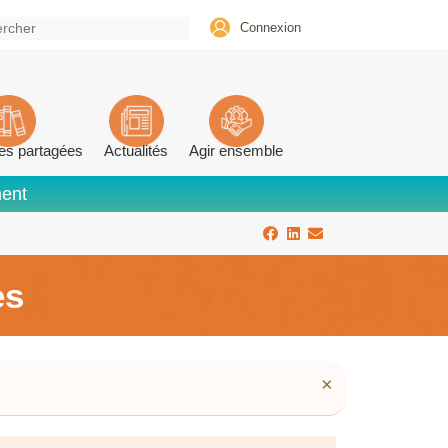
Connexion
es partagées
Actualités
Agir ensemble
ment
es
×