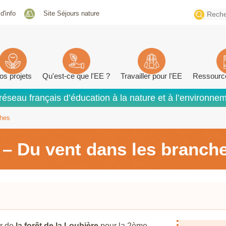
Search
 d'info
Site Séjours nature
for:
os projets
Qu'est-ce que l'EE ?
Travailler pour l'EE
Ressourc
réseau français d’éducation à la nature et à l’environne
ches
 – Du vent dans les branch
ur de
la forêt de la Loubière
pour la 2ème