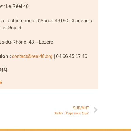
r :
Le Réel 48
la Loubière route d’Auriac 48190 Chadenet /
 et Goulet
es-du-Rhône
,
48 – Lozère
tion :
contact@reel48.org
| 04 66 45 17 46
(s)
é
SUIVANT
Atelier “J’agis pour l’eau”