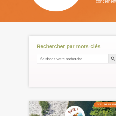
concernent
Rechercher par mots-clés
Search B
Search
for:
ACTU DE FREN