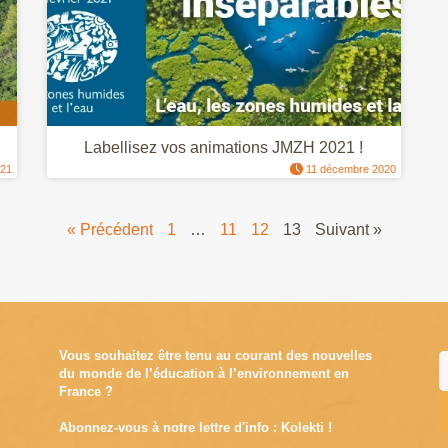
Labellisez vos animations JMZH 2021 !
021
11 décembre 2020
« Précédent
1
…
11
12
13
Suivant »
Vous souhaitez être tenu au courant des nouvelles
du monde de l’éducation à l’environnement en
France ?
Abonnez-vous à notre lettre d'info : Kolekti !
A