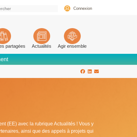
Connexion
es partagées
Actualités
Agir ensemble
ment
nt (EE) avec la rubrique Actualités ! Vous y
tenaires, ainsi que des appels à projets qui