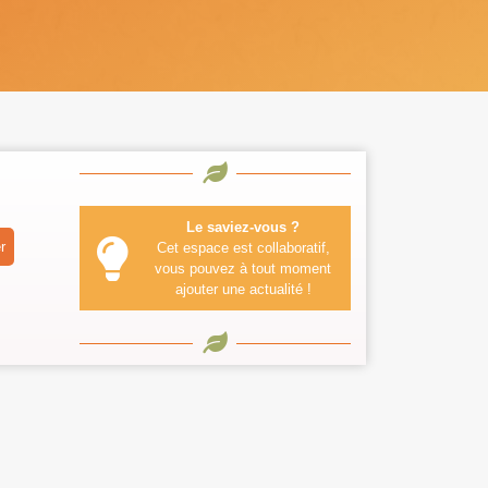
Le saviez-vous ?
r
Cet espace est collaboratif,
vous pouvez à tout moment
ajouter une actualité !