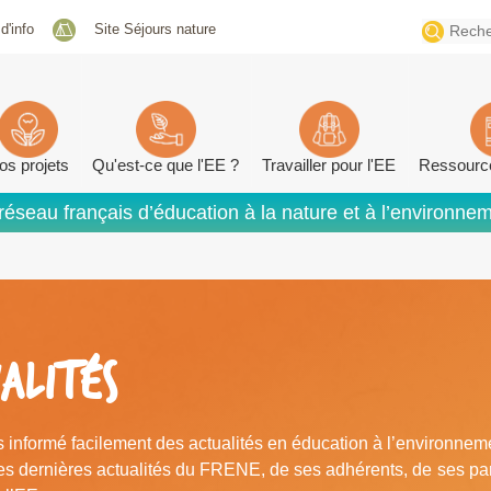
Search
 d'info
Site Séjours nature
for:
os projets
Qu'est-ce que l'EE ?
Travailler pour l'EE
Ressourc
réseau français d’éducation à la nature et à l’environne
ALITÉS
 informé facilement des actualités en éducation à l’environneme
les dernières actualités du FRENE, de ses adhérents, de ses par