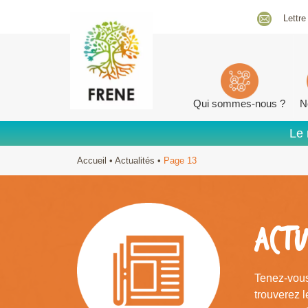
Lettre
Qui sommes-nous ?
N
Le 
Accueil
•
Actualités
•
Page 13
ACTU
Tenez-vous
trouverez 