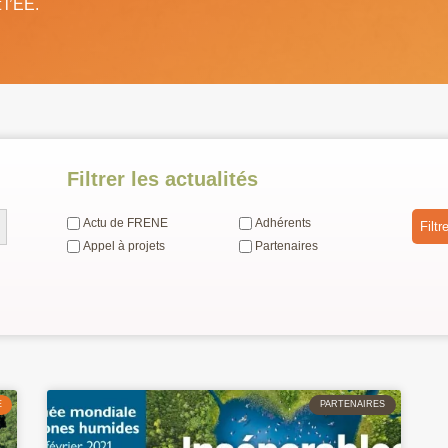
 l’EE.
Filtrer les actualités
utton
Actu de FRENE
Adhérents
Filtre
Appel à projets
Partenaires
E
PARTENAIRES